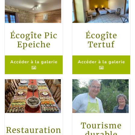
Écogîte Pic
Écogîte
Epeiche
Tertuf
Accéder à la galerie
Accéder à la galerie
Tourisme
Restauration
durable